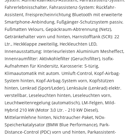
Fahrerlebnisschalter, Fahrassistenz-System: Rückfahr-
Assistent, Freisprecheinrichtung Bluetooth mit erweiterte
Smartphone-Anbindung, Fußgänger-Schutzsystem passiv,
Fußmatten Velours, Gepäckraum-Abtrennung (Netz),
Getränkehalter vorn und hinten, Harnstofftank (SCR): 22
Ltr., Heckklappe zweiteilig, Heckleuchten LED,
Innenausstattung: Interieurleisten Aluminium Mesheffect,
Innenraumfilter: Aktivkohlefilter (Geruchsfilter), Isofix-
Aufnahmen für Kindersitz, Karosserie: 5-türig,
Klimaautomatik mit autom. Umluft-Control, Kopf-Airbag-
System hinten, Kopf-Airbag-System vorn, Kopfstützen
hinten, Lenkrad (Sport/Leder), Lenksäule (Lenkrad) elektr.
verstellbar, Leseleuchten hinten, Leseleuchten vorn,
Leuchtweitenregelung (automatisch), LM-Felgen, Mild-
Hybrid 210 kW (Motor 3,0 Ltr. - 210 kW Diesel),
Mittelarmlehne hinten, Nichtraucher-Paket, NOx-
Speicherkatalysator (BMW Blue Performance), Park-
Distance-Control (PDC) vorn und hinten, Parkassistent-