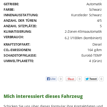
GETRIEBE:
Automatik
FARBE:
Schwarz
INNENAUSSTATTUNG:
Kunstleder Schwarz
ANZAHL DER TÜREN:
4/5
ANZAHL SITZPLÄTZE:
5
KLIMATISIERUNG:
2-Zonen-Klimaautomatik
VERBRAUCH:
6.2 l/100km (kombiniert)
KRAFTSTOFFART:
Diesel
CO₂-EMISSIONEN:
164 g/km
SCHADSTOFFKLASSE:
Euro6d-TEMP
UMWELTPLAKETTE:
4 (Grün)
0
0
0
Mich interessiert dieses Fahrzeug
Schicken Sie uns über dieses Formular ihre Kontaktdaten und