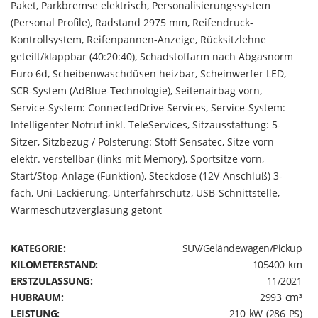
Paket, Parkbremse elektrisch, Personalisierungssystem
(Personal Profile), Radstand 2975 mm, Reifendruck-
Kontrollsystem, Reifenpannen-Anzeige, Rücksitzlehne
geteilt/klappbar (40:20:40), Schadstoffarm nach Abgasnorm
Euro 6d, Scheibenwaschdüsen heizbar, Scheinwerfer LED,
SCR-System (AdBlue-Technologie), Seitenairbag vorn,
Service-System: ConnectedDrive Services, Service-System:
Intelligenter Notruf inkl. TeleServices, Sitzausstattung: 5-
Sitzer, Sitzbezug / Polsterung: Stoff Sensatec, Sitze vorn
elektr. verstellbar (links mit Memory), Sportsitze vorn,
Start/Stop-Anlage (Funktion), Steckdose (12V-Anschluß) 3-
fach, Uni-Lackierung, Unterfahrschutz, USB-Schnittstelle,
Wärmeschutzverglasung getönt
KATEGORIE:
SUV/Geländewagen/Pickup
KILOMETERSTAND:
105400 km
ERSTZULASSUNG:
11/2021
HUBRAUM:
2993 cm³
LEISTUNG:
210 kW (286 PS)