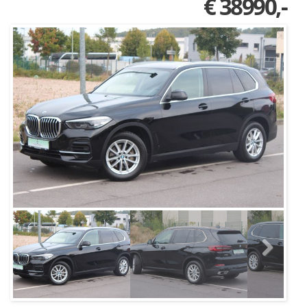
€ 38990,-
Next