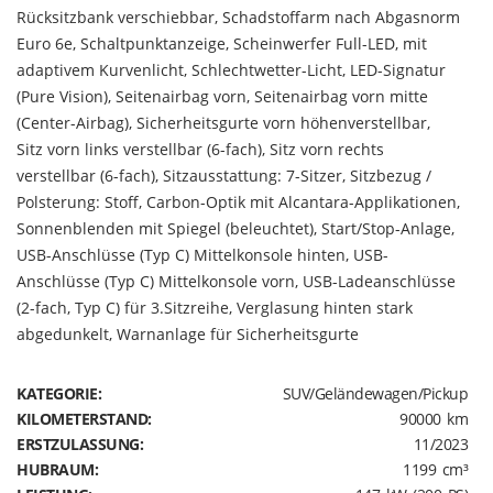
Rücksitzbank verschiebbar, Schadstoffarm nach Abgasnorm
Euro 6e, Schaltpunktanzeige, Scheinwerfer Full-LED, mit
adaptivem Kurvenlicht, Schlechtwetter-Licht, LED-Signatur
(Pure Vision), Seitenairbag vorn, Seitenairbag vorn mitte
(Center-Airbag), Sicherheitsgurte vorn höhenverstellbar,
Sitz vorn links verstellbar (6-fach), Sitz vorn rechts
verstellbar (6-fach), Sitzausstattung: 7-Sitzer, Sitzbezug /
Polsterung: Stoff, Carbon-Optik mit Alcantara-Applikationen,
Sonnenblenden mit Spiegel (beleuchtet), Start/Stop-Anlage,
USB-Anschlüsse (Typ C) Mittelkonsole hinten, USB-
Anschlüsse (Typ C) Mittelkonsole vorn, USB-Ladeanschlüsse
(2-fach, Typ C) für 3.Sitzreihe, Verglasung hinten stark
abgedunkelt, Warnanlage für Sicherheitsgurte
KATEGORIE:
SUV/Geländewagen/Pickup
KILOMETERSTAND:
90000 km
ERSTZULASSUNG:
11/2023
HUBRAUM:
1199 cm³