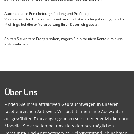
Automatisiere Entscheidungsfindung und Profiling:
Von uns werden keinerlei automatisierten Entscheidungsfindungen oder
Profilings bei dieser Verarbeitung Ihrer Daten eingesetzt.
Sollten Sie weitere Fragen haben, zögern Sie bitte nicht Kontakt mit uns
aufzunehmen.
Über Uns
Finden Sie ihren attraktiven Gebrauchtwagen in unserer
facettenreichen Autowelt. Wir bietet Ihnen eine Auswahl an
ausgewählten Fahrzeugangeboten verschiedener Marken und
Modelle. Sie erhalten bei uns stets den bestmöglichen
Beratungs- und Angebotsservice. Selbstverständlich nehmen