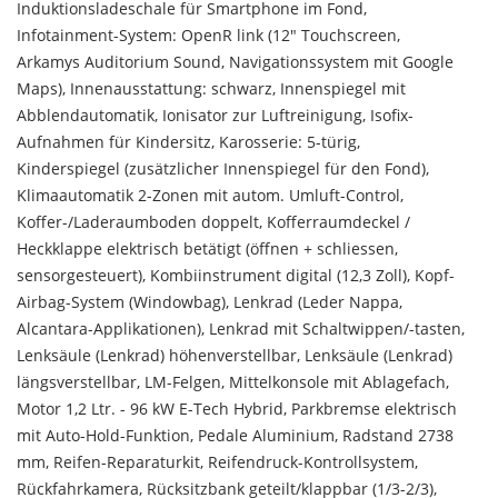
Induktionsladeschale für Smartphone im Fond,
Infotainment-System: OpenR link (12" Touchscreen,
Arkamys Auditorium Sound, Navigationssystem mit Google
Maps), Innenausstattung: schwarz, Innenspiegel mit
Abblendautomatik, Ionisator zur Luftreinigung, Isofix-
Aufnahmen für Kindersitz, Karosserie: 5-türig,
Kinderspiegel (zusätzlicher Innenspiegel für den Fond),
Klimaautomatik 2-Zonen mit autom. Umluft-Control,
Koffer-/Laderaumboden doppelt, Kofferraumdeckel /
Heckklappe elektrisch betätigt (öffnen + schliessen,
sensorgesteuert), Kombiinstrument digital (12,3 Zoll), Kopf-
Airbag-System (Windowbag), Lenkrad (Leder Nappa,
Alcantara-Applikationen), Lenkrad mit Schaltwippen/-tasten,
Lenksäule (Lenkrad) höhenverstellbar, Lenksäule (Lenkrad)
längsverstellbar, LM-Felgen, Mittelkonsole mit Ablagefach,
Motor 1,2 Ltr. - 96 kW E-Tech Hybrid, Parkbremse elektrisch
mit Auto-Hold-Funktion, Pedale Aluminium, Radstand 2738
mm, Reifen-Reparaturkit, Reifendruck-Kontrollsystem,
Rückfahrkamera, Rücksitzbank geteilt/klappbar (1/3-2/3),