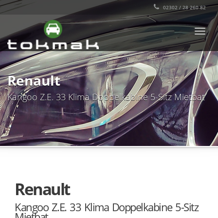
02302 / 28 260 82
TOGG
NAVI
Renault
Kangoo Z.E. 33 Klima Doppelkabine 5-Sitz Mietbat
Renault
Kangoo Z.E. 33 Klima Doppelkabine 5-Sitz
Mietbat