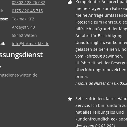
Kompetenter Ansprechpart
02302 / 28 26 082
meine Fragen zum Fahrzeu
l:
0175 / 20 45 715
meine Anfrage umfassend
sse:
Tokmak KFZ
Fotoserie zum Fahrzeug, s
Ardeystr. 40
hilfreich aufgrund der län
58452 Witten
Anfahrt für Besichtigung.
Unaufdringlich, wir konnte
il:
info@tokmak-kfz.de
gelassen selber einen Eind
ssungsdienst
vom Fahrzeug gewinnen.
Hilfsbereit bei der Besorg
:
Überführungskennzeichen.
ngsdienst-witten.de
prima.
mobile.de Nutzer am 07.03.
Sehr zufrieden, fairer Händ
Service. Ich bin rundum zu
hat alles reibungslos und
kundenfreundlich geklappt
Wessel am 06.03.2021