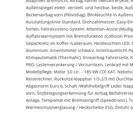
Adaptives Bremslicht, Airbag Fahrer-/Beifahrerseite, 
Außenspiegel elektr. verstell- und heizbar, beide, 
Beckenairbag vorn (Pelvisbag), Blinkleuchte in Außens
Ausstattungslinie Standard, Drehzahlmesser, Easy-Entr
hinten, Fahrassistenz-System: Attention-Assist (Müdi
Auffahrwarnsystem mit Bremsfunktion (Collision Preve
Gepäcknetz im Koffer-/Laderaum, Heckleuchten LED, He
Aluminium, Innenhimmel schwarz, Innenraumlicht-Paket
Klimaautomatik (Thermatic), Knieairbag Fahrerseite,
PRO, Lastenverankerung / Verzurrösen, Lenkrad mit Mul
Modellpflege, Motor 3,0 Ltr. - 185 kW CDI KAT, Nebel
Reiserechner, Rücksitze klappbar 1/3-2/3 mit Durch
Abgasnorm Euro 6, Schalt-/Wählhebelgriff Leder Napp
vorn, Sitzbelegungserkennung für Airbag Beifahrersei
Anlage, Tempomat mit Bremseingriff (Speedtronic), T
Wärmeschutzverglasung / Heckscheibe ESG, Zeituhr (A