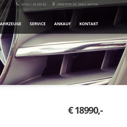
02302 / 28 260 82
ARDEYSTR. 40, 58452 WITTEN
FAHRZEUGE
SERVICE
ANKAUF
KONTAKT
€ 18990,-