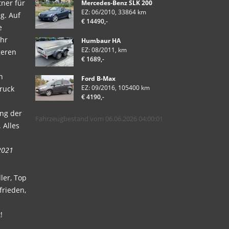
ner für
Mercedes-Benz SLK 200
EZ: 06/2010, 33864 km
g. Auf
€ 14490,-
e
ehr
Humbaur HA
EZ: 08/2011, km
geren
€ 1689,-
n
Ford B-Max
EZ: 09/2016, 105400 km
ruck
€ 4190,-
ung der
Fahrzeugbestand vom 06.06.2026 04:00:01
 Alles
2021
ler, Top
frieden,
!