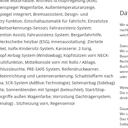
Aktive Motorhaube, Antriebs-Schlupfregelung (ASR),
Außenspiegel Wagenfarbe, Außentemperaturanzeige,
Da
piegel integriert, Bremsassistent, Design- und
y Funktion, Einschaltautomatik für Fahrlicht, Einzelsitze
Wir w
gkeitserkennungs-Sensor), Fahrassistenz-System:
nach
ntion Assist), Fahrassistenz-System: Berganfahrhilfe,
welc
ckscheibe heizbar (ESG), Innenausstattung: Zierteile
Zwec
, Isofix-Kindersitz-System, Karosserie: 2-türig,
Wir v
 Kopf-Airbag-System (Windowbag), Kopfstützen vorn NECK-
Beant
Recht
tifunktion, Mittelkonsole vorn mit Rollo / Ablage,
Buch
schlussleuchte, PRE-SAFE-System, Reifendruckwarner,
wenn
ladeeinrichtung und Lastenverankerung, Schadstoffarm nach
oder 
a, SCR-System (AdBlue-Technologie), Seitenairbag (Sidebag)
Weite
te, Sonnenblenden mit Spiegel (beleuchtet), Start/Stop-
Die 
ürgriffe außen Wagenfarbe, Vorrüstung Dachträgersystem,
direk
nalog) , Sitzheizung vorn, Regensensor
Daue
Wir s
Das h
Sollt