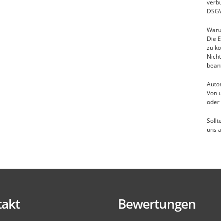
verb
DSG
Waru
Die E
zu kö
Nicht
bean
Autom
Von 
oder 
Sollt
uns 
akt
Bewertungen