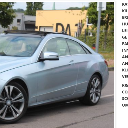
KA
KI
ER
HU
LE
GE
FA
IN
AN
AN
KL
VE
KR
CO
SC
UM