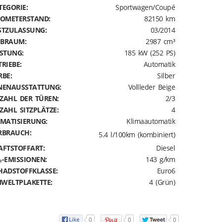
TEGORIE:
Sportwagen/Coupé
LOMETERSTAND:
82150 km
STZULASSUNG:
03/2014
BRAUM:
2987 cm³
ISTUNG:
185 kW (252 PS)
TRIEBE:
Automatik
RBE:
Silber
NENAUSSTATTUNG:
Vollleder Beige
ZAHL DER TÜREN:
2/3
ZAHL SITZPLÄTZE:
4
IMATISIERUNG:
Klimaautomatik
RBRAUCH:
5.4 l/100km (kombiniert)
AFTSTOFFART:
Diesel
₂-EMISSIONEN:
143 g/km
HADSTOFFKLASSE:
Euro6
WELTPLAKETTE:
4 (Grün)
0
0
0