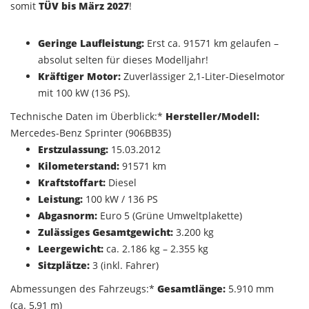
somit
TÜV bis März 2027
!
Geringe Laufleistung:
Erst ca. 91571 km gelaufen –
absolut selten für dieses Modelljahr!
Kräftiger Motor:
Zuverlässiger 2,1-Liter-Dieselmotor
mit 100 kW (136 PS).
Technische Daten im Überblick:*
Hersteller/Modell:
Mercedes-Benz Sprinter (906BB35)
Erstzulassung:
15.03.2012
Kilometerstand:
91571 km
Kraftstoffart:
Diesel
Leistung:
100 kW / 136 PS
Abgasnorm:
Euro 5 (Grüne Umweltplakette)
Zulässiges Gesamtgewicht:
3.200 kg
Leergewicht:
ca. 2.186 kg – 2.355 kg
Sitzplätze:
3 (inkl. Fahrer)
Abmessungen des Fahrzeugs:*
Gesamtlänge:
5.910 mm
(ca. 5,91 m)