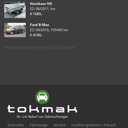
Humbaur HA
EZ: 08/2011, km
€ 1689,-
Ford B-Max
EZ: 09/2016, 105400 km
€ 4190,-
Fahrzeugbestand vom 06.06.2026 04:00:01
Startseite
Fahrzeuge
Service
Inzahlungnahme / Ankauf