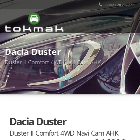
02302 / 28 260 82
TOGG
NAVI
Dacia Duster
Duster II Comfort 4WD Navi Cam AHK
Dacia Duster
Duster II Comfort 4WD Navi Cam AHK