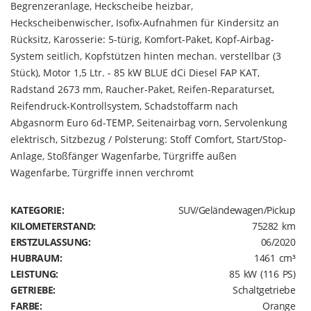
Begrenzeranlage, Heckscheibe heizbar,
Heckscheibenwischer, Isofix-Aufnahmen für Kindersitz an
Rücksitz, Karosserie: 5-türig, Komfort-Paket, Kopf-Airbag-
System seitlich, Kopfstützen hinten mechan. verstellbar (3
Stück), Motor 1,5 Ltr. - 85 kW BLUE dCi Diesel FAP KAT,
Radstand 2673 mm, Raucher-Paket, Reifen-Reparaturset,
Reifendruck-Kontrollsystem, Schadstoffarm nach
Abgasnorm Euro 6d-TEMP, Seitenairbag vorn, Servolenkung
elektrisch, Sitzbezug / Polsterung: Stoff Comfort, Start/Stop-
Anlage, Stoßfänger Wagenfarbe, Türgriffe außen
Wagenfarbe, Türgriffe innen verchromt
KATEGORIE:
SUV/Geländewagen/Pickup
KILOMETERSTAND:
75282 km
ERSTZULASSUNG:
06/2020
HUBRAUM:
1461 cm³
LEISTUNG:
85 kW (116 PS)
GETRIEBE:
Schaltgetriebe
FARBE:
Orange