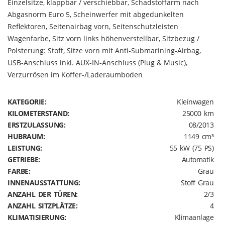
Einzelsitze, klappbar / verschiebbar, Schadstoffarm nach
Abgasnorm Euro 5, Scheinwerfer mit abgedunkelten
Reflektoren, Seitenairbag vorn, Seitenschutzleisten
Wagenfarbe, Sitz vorn links höhenverstellbar, Sitzbezug /
Polsterung: Stoff, Sitze vorn mit Anti-Submarining-Airbag,
USB-Anschluss inkl. AUX-IN-Anschluss (Plug & Music),
Verzurrösen im Koffer-/Laderaumboden
KATEGORIE:
Kleinwagen
KILOMETERSTAND:
25000 km
ERSTZULASSUNG:
08/2013
HUBRAUM:
1149 cm³
LEISTUNG:
55 kW (75 PS)
GETRIEBE:
Automatik
FARBE:
Grau
INNENAUSSTATTUNG:
Stoff Grau
ANZAHL DER TÜREN:
2/3
ANZAHL SITZPLÄTZE:
4
KLIMATISIERUNG:
Klimaanlage