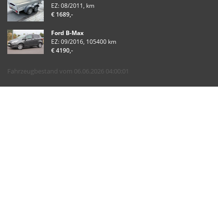
EZ: 08/2011, km
€ 1689,-
Ford B-Max
EZ: 09/2016, 105400 km
€ 4190,-
Fahrzeugbestand vom 06.06.2026 04:00:01
Startseite
Fahrzeuge
Service
Inzahlungnahme / Ankauf
Kontakt
Impressum
Datenschutz