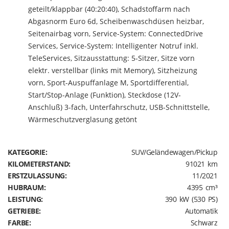
geteilt/klappbar (40:20:40), Schadstoffarm nach
Abgasnorm Euro 6d, Scheibenwaschdüsen heizbar,
Seitenairbag vorn, Service-System: ConnectedDrive
Services, Service-System: Intelligenter Notruf inkl.
TeleServices, Sitzausstattung: 5-Sitzer, Sitze vorn
elektr. verstellbar (links mit Memory), Sitzheizung
vorn, Sport-Auspuffanlage M, Sportdifferential,
Start/Stop-Anlage (Funktion), Steckdose (12V-
Anschluß) 3-fach, Unterfahrschutz, USB-Schnittstelle,
Wärmeschutzverglasung getönt
KATEGORIE:
SUV/Geländewagen/Pickup
KILOMETERSTAND:
91021 km
ERSTZULASSUNG:
11/2021
HUBRAUM:
4395 cm³
LEISTUNG:
390 kW (530 PS)
GETRIEBE:
Automatik
FARBE:
Schwarz