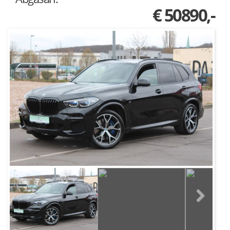
€ 50890,-
Next